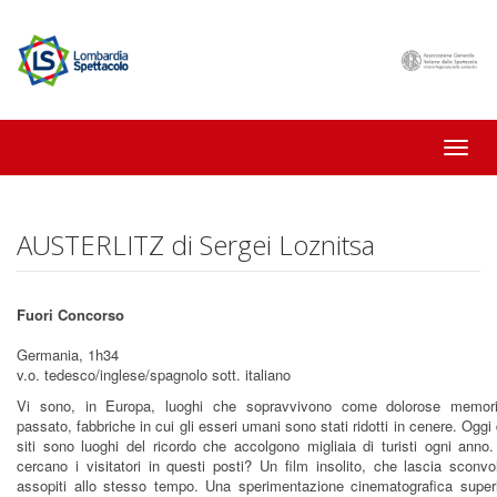
Toggle
naviga
AUSTERLITZ di Sergei Loznitsa
Fuori Concorso
Germania, 1h34
v.o. tedesco/inglese/spagnolo sott. italiano
Vi sono, in Europa, luoghi che sopravvivono come dolorose memor
passato, fabbriche in cui gli esseri umani sono stati ridotti in cenere. Oggi
siti sono luoghi del ricordo che accolgono migliaia di turisti ogni anno
cercano i visitatori in questi posti? Un film insolito, che lascia sconvo
assopiti allo stesso tempo. Una sperimentazione cinematografica superl