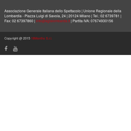
Associazione Generale Italiana dello Spettacolo | Unione Regionale della
Lombardia - Piazza Luigi di Savoia, 24 | 20124 Milano | Tel.: 02 6739781 |
Fax: 02 67397860 |
info@agislombarda.it
| Partita IVA: 07674930156
Copyright @ 2015
18Months S.r.l.