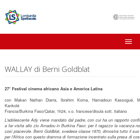
Toggle
naviga
WALLAY di Berni Goldblat
27° Festival cinema africano Asia e America Latina
con Makan Nathan Diarra, Ibrahim Koma, Hamadoun Kassogué, M
Kankolé
Francia/Burkina Faso/Qatar, 1h24, v.o. francese/dioula sott. italiano
L'adolescente Ady viene mandato dal padre, con cui ha un rapporto confli
a far visita allo zio Amadou in Burkina Faso: per il ragazzo la vacanza n
così piacevole. Berni Goldblat, svedese classe 1970, dimostra tutto il su
per l'Africa con questo dramma di formazione incentrato sulla presa di co