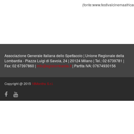
(fonte:www.festivalcinemaafrica
Associazione Generale Italiana dello Spettacolo | Unione Regionale della
Lombardia - Piazza Luigi di Savoia, 24 | 20124 Milano | Tel.: 02 6739781 |
Fax: 02 67397860 |
info@agislombarda.it
| Partita IVA: 07674930156
Copyright @ 2015
18Months S.r.l.