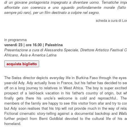
di un giovane protagonista impegnato a diventare uomo. Tematiche impor
affrontate con coerenza e uno sguardo profondamente morale (fatto
sempre più raro), per un film destinato a colpire nel segno.
scheda a cura di L
in programma
venerdì 23 | ore 16.00 | Palestrina
Presentazione a cura di Alessandra Speciale, Direttore Artistico Festival 
Africano, Asia e America Latina
The Swiss director depicts everyday life in Burkina Faso through the eyes
year-old Ady. Ady actually lives in France, but his father has decided to s
off on a long journey to relatives in West Africa. The boy is super excited
prospect of a laid-back vacation in his father's country of origin, but 
finally gets there his uncle’s welcome is cold and reproachful.. The
members of the family are happy to see this visitor from afar and try to con
but Ady soon realises that his trip will not provide much in the way of rela
Fictional cinematic story-telling against a documental backdrop and
Wall
further project from Berni Goldblat devoted to the cultural life of his 
homeland.