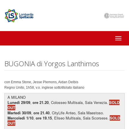
Toggle
naviga
BUGONIA di Yorgos Lanthimos
con Emma Stone, Jesse Plemons, Aidan Delbis
Regno Unito, 1h58, v.o. inglese sottotitolato italiano
A MILANO
Lunedì 29/09
,
ore 21.20
, Colosseo Multisala, Sala Venezia.
SOLD
OUT
Martedì 30/09
,
ore 21.40
, CityLife Anteo, Sala Maestoso.
Mercoledì 1/10
,
ore
19.15
, Eliseo Multisala, Sala Scorsese.
SOLD
OUT