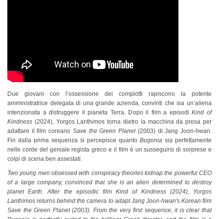
Due giovani con l’ossessione dei complotti rapiscono la potente
amministratrice delegata di una grande azienda, convinti che sia un’aliena
intenzionata a distruggere il pianeta Terra. Dopo il film a episodi
Kind of
Kindness
(2024), Yorgos Lanthimos torna dietro la macchina da presa per
adattare il film coreano
Save the Green
Planet
(2003) di Jang Joon-hwan.
Fin dalla prima sequenza si percepisce quanto
Bugonia
sia perfettamente
nelle corde del geniale regista greco e il film è un susseguirsi di sorprese e
colpi di scena ben assestati.
Two young men obsessed with conspiracy theories kidnap the powerful CEO
of a large company, convinced that she is an alien determined to destroy
planet Earth. After the episodic film Kind of Kindness (2024), Yorgos
Lanthimos returns behind the camera to adapt Jang Joon-hwan's Korean film
Save the Green Planet (2003). From the very first sequence, it is clear that