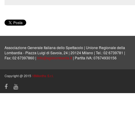
Associazione Generale Italiana dello Spettacolo | Unione Regionale della
Lombardia - Piazza Luigi di Savoia, 24 | 20124 Milano | Tel.: 02 6739781 |
Fax: 02 67397860 |
info@agislombarda.it
| Partita IVA: 07674930156
Copyright @ 2015
18Months S.r.l.