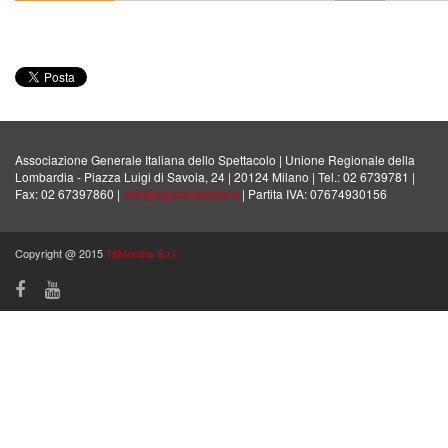
Associazione Generale Italiana dello Spettacolo | Unione Regionale della
Lombardia - Piazza Luigi di Savoia, 24 | 20124 Milano | Tel.: 02 6739781 |
Fax: 02 67397860 |
info@agislombarda.it
| Partita IVA: 07674930156
Copyright @ 2015
18Months S.r.l.