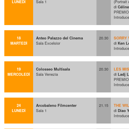
LUNEDÌ
Sala 1
(Portrait
di
Célin
PREMIO
Introduce
18
Anteo Palazzo del Cinema
20.30
SORRY 
MARTEDÌ
Sala Excelsior
di
Ken L
Introduce
19
Colosseo Multisala
20.30
LES MI
MERCOLEDÌ
Sala Venezia
di
Ladj L
PREMIO
Introduce
24
Arcobaleno Filmcenter
21.15
THE WI
LUNEDÌ
Sala 1
di
Diao 
Introduc