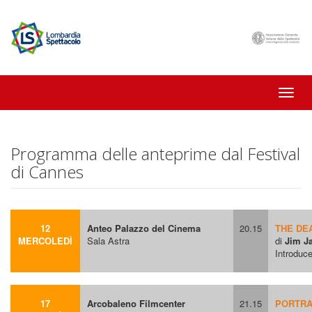
Toggle
naviga
Programma delle anteprime dal Festival
di Cannes
12
Anteo Palazzo del Cinema
20.15
THE DEA
MERCOLEDÌ
Sala Astra
di
Jim J
Introduce
17
Arcobaleno Filmcenter
21.15
PORTRAI