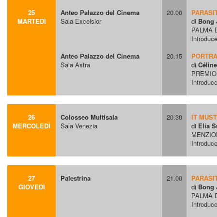
25
Anteo Palazzo del Cinema
20.00
PARASI
MARTEDÌ
Sala Excelsior
di
Bong 
PALMA 
Introduce
Anteo Palazzo del Cinema
20.15
PORTRAI
Sala Astra
di
Célin
PREMIO
Introduce
26
Colosseo Multisala
20.30
IT MUS
MERCOLEDÌ
Sala Venezia
di
Elia 
MENZION
Introduce
27
Palestrina
21.00
PARASI
GIOVEDÌ
di
Bong 
PALMA 
Introduce